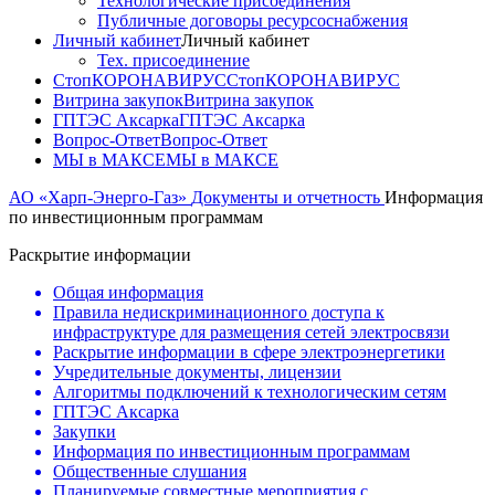
Технологические присоединения
Публичные договоры ресурсоснабжения
Личный кабинет
Личный кабинет
Тех. присоединение
СтопКОРОНАВИРУС
СтопКОРОНАВИРУС
Витрина закупок
Витрина закупок
ГПТЭС Аксарка
ГПТЭС Аксарка
Вопрос-Ответ
Вопрос-Ответ
МЫ в МАКСЕ
МЫ в МАКСЕ
АО «Харп-Энерго-Газ»
Документы и отчетность
Информация
по инвестиционным программам
Раскрытие информации
Общая информация
Правила недискриминационного доступа к
инфраструктуре для размещения сетей электросвязи
Раскрытие информации в сфере электроэнергетики
Учредительные документы, лицензии
Алгоритмы подключений к технологическим сетям
ГПТЭС Аксарка
Закупки
Информация по инвестиционным программам
Общественные слушания
Планируемые совместные мероприятия с