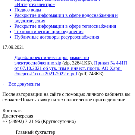
«Интертехэлектро»
Подвоз воды
Раскрытие информации в сфере водоснабжения и
водоотведения
Раскрытие информации в сфере теплоснабжения
Технологические присоединения
Публичные договоры ресурсоснабжения
17.09.2021
Дораб.проект инвест.програмыы по
электроснабжению.zip
(zip, 32641КБ),
Приказ № 4-ИП
от 07.10.2021 об утв. изм в инвест. прогр. АО Харп-
Энерго-Газ на 2021-2022 г..pdf
(pdf, 748КБ)
← Все документы
После авторизации на сайте с помощью личного кабинета вы
сможете:Подать заявку на технологическое присоединение.
Контакты
Диспетчерская
+7 (34992) 7-21-96 (Круглосуточно)
Главный бухгалтер