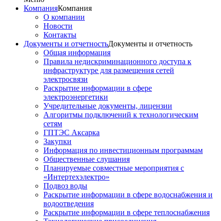
Компания
Компания
О компании
Новости
Контакты
Документы и отчетность
Документы и отчетность
Общая информация
Правила недискриминационного доступа к
инфраструктуре для размещения сетей
электросвязи
Раскрытие информации в сфере
электроэнергетики
Учредительные документы, лицензии
Алгоритмы подключений к технологическим
сетям
ГПТЭС Аксарка
Закупки
Информация по инвестиционным программам
Общественные слушания
Планируемые совместные мероприятия с
«Интертехэлектро»
Подвоз воды
Раскрытие информации в сфере водоснабжения и
водоотведения
Раскрытие информации в сфере теплоснабжения