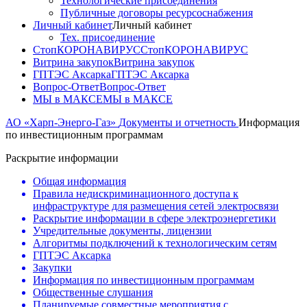
Технологические присоединения
Публичные договоры ресурсоснабжения
Личный кабинет
Личный кабинет
Тех. присоединение
СтопКОРОНАВИРУС
СтопКОРОНАВИРУС
Витрина закупок
Витрина закупок
ГПТЭС Аксарка
ГПТЭС Аксарка
Вопрос-Ответ
Вопрос-Ответ
МЫ в МАКСЕ
МЫ в МАКСЕ
АО «Харп-Энерго-Газ»
Документы и отчетность
Информация
по инвестиционным программам
Раскрытие информации
Общая информация
Правила недискриминационного доступа к
инфраструктуре для размещения сетей электросвязи
Раскрытие информации в сфере электроэнергетики
Учредительные документы, лицензии
Алгоритмы подключений к технологическим сетям
ГПТЭС Аксарка
Закупки
Информация по инвестиционным программам
Общественные слушания
Планируемые совместные мероприятия с