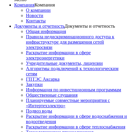
Компания
Компания
О компании
Новости
Контакты
Документы и отчетность
Документы и отчетность
Общая информация
Правила недискриминационного доступа к
инфраструктуре для размещения сетей
электросвязи
Раскрытие информации в сфере
электроэнергетики
Учредительные документы, лицензии
Алгоритмы подключений к технологическим
сетям
ГПТЭС Аксарка
Закупки
Информация по инвестиционным программам
Общественные слушания
Планируемые совместные мероприятия с
«Интертехэлектро»
Подвоз воды
Раскрытие информации в сфере водоснабжения и
водоотведения
Раскрытие информации в сфере теплоснабжения