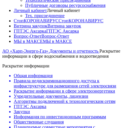
Технологические присоединения
Публичные договоры ресурсоснабжения
Личный кабинет
Личный кабинет
Тех. присоединение
СтопКОРОНАВИРУС
СтопКОРОНАВИРУС
Витрина закупок
Витрина закупок
ГПТЭС Аксарка
ГПТЭС Аксарка
Вопрос-Ответ
Вопрос-Ответ
МЫ в МАКСЕ
МЫ в МАКСЕ
АО «Харп-Энерго-Газ»
Документы и отчетность
Раскрытие
информации в сфере водоснабжения и водоотведения
Раскрытие информации
Общая информация
Правила недискриминационного доступа к
инфраструктуре для размещения сетей электросвязи
Раскрытие информации в сфере электроэнергетики
Учредительные документы, лицензии
Алгоритмы подключений к технологическим сетям
ГПТЭС Аксарка
Закупки
Информация по инвестиционным программам
Общественные слушания
Планируемые совместные мероприятия с