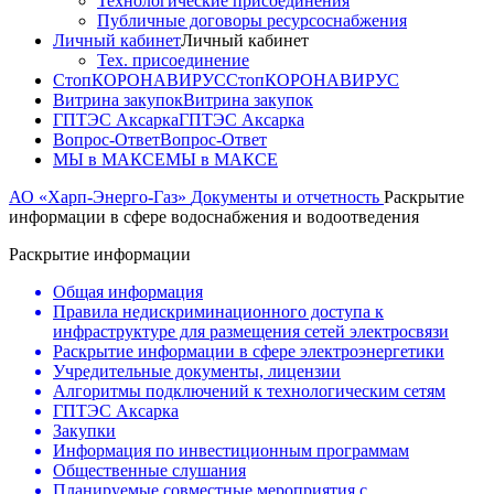
Технологические присоединения
Публичные договоры ресурсоснабжения
Личный кабинет
Личный кабинет
Тех. присоединение
СтопКОРОНАВИРУС
СтопКОРОНАВИРУС
Витрина закупок
Витрина закупок
ГПТЭС Аксарка
ГПТЭС Аксарка
Вопрос-Ответ
Вопрос-Ответ
МЫ в МАКСЕ
МЫ в МАКСЕ
АО «Харп-Энерго-Газ»
Документы и отчетность
Раскрытие
информации в сфере водоснабжения и водоотведения
Раскрытие информации
Общая информация
Правила недискриминационного доступа к
инфраструктуре для размещения сетей электросвязи
Раскрытие информации в сфере электроэнергетики
Учредительные документы, лицензии
Алгоритмы подключений к технологическим сетям
ГПТЭС Аксарка
Закупки
Информация по инвестиционным программам
Общественные слушания
Планируемые совместные мероприятия с