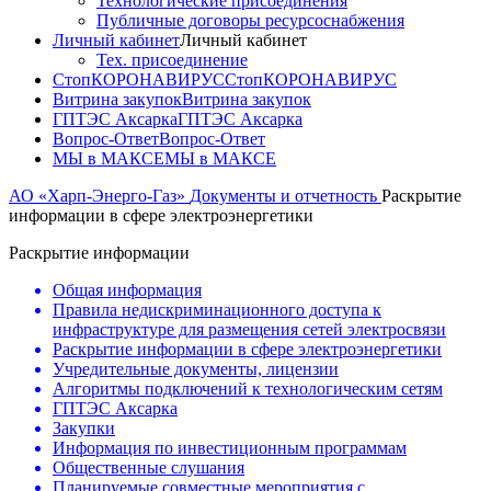
Технологические присоединения
Публичные договоры ресурсоснабжения
Личный кабинет
Личный кабинет
Тех. присоединение
СтопКОРОНАВИРУС
СтопКОРОНАВИРУС
Витрина закупок
Витрина закупок
ГПТЭС Аксарка
ГПТЭС Аксарка
Вопрос-Ответ
Вопрос-Ответ
МЫ в МАКСЕ
МЫ в МАКСЕ
АО «Харп-Энерго-Газ»
Документы и отчетность
Раскрытие
информации в сфере электроэнергетики
Раскрытие информации
Общая информация
Правила недискриминационного доступа к
инфраструктуре для размещения сетей электросвязи
Раскрытие информации в сфере электроэнергетики
Учредительные документы, лицензии
Алгоритмы подключений к технологическим сетям
ГПТЭС Аксарка
Закупки
Информация по инвестиционным программам
Общественные слушания
Планируемые совместные мероприятия с