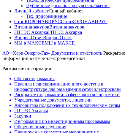
Технологические присоединения
Публичные договоры ресурсоснабжения
Личный кабинет
Личный кабинет
Тех. присоединение
СтопКОРОНАВИРУС
СтопКОРОНАВИРУС
Витрина закупок
Витрина закупок
ГПТЭС Аксарка
ГПТЭС Аксарка
Вопрос-Ответ
Вопрос-Ответ
МЫ в МАКСЕ
МЫ в МАКСЕ
АО «Харп-Энерго-Газ»
Документы и отчетность
Раскрытие
информации в сфере электроэнергетики
Раскрытие информации
Общая информация
Правила недискриминационного доступа к
инфраструктуре для размещения сетей электросвязи
Раскрытие информации в сфере электроэнергетики
Учредительные документы, лицензии
Алгоритмы подключений к технологическим сетям
ГПТЭС Аксарка
Закупки
Информация по инвестиционным программам
Общественные слушания
Планируемые совместные мероприятия с