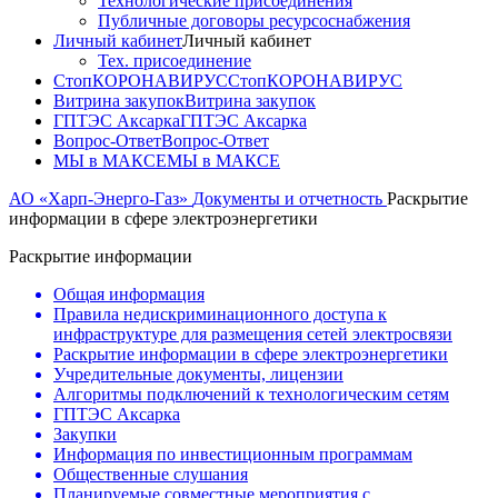
Технологические присоединения
Публичные договоры ресурсоснабжения
Личный кабинет
Личный кабинет
Тех. присоединение
СтопКОРОНАВИРУС
СтопКОРОНАВИРУС
Витрина закупок
Витрина закупок
ГПТЭС Аксарка
ГПТЭС Аксарка
Вопрос-Ответ
Вопрос-Ответ
МЫ в МАКСЕ
МЫ в МАКСЕ
АО «Харп-Энерго-Газ»
Документы и отчетность
Раскрытие
информации в сфере электроэнергетики
Раскрытие информации
Общая информация
Правила недискриминационного доступа к
инфраструктуре для размещения сетей электросвязи
Раскрытие информации в сфере электроэнергетики
Учредительные документы, лицензии
Алгоритмы подключений к технологическим сетям
ГПТЭС Аксарка
Закупки
Информация по инвестиционным программам
Общественные слушания
Планируемые совместные мероприятия с