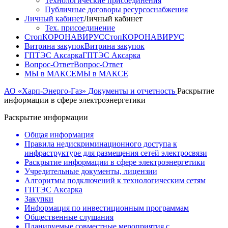
Технологические присоединения
Публичные договоры ресурсоснабжения
Личный кабинет
Личный кабинет
Тех. присоединение
СтопКОРОНАВИРУС
СтопКОРОНАВИРУС
Витрина закупок
Витрина закупок
ГПТЭС Аксарка
ГПТЭС Аксарка
Вопрос-Ответ
Вопрос-Ответ
МЫ в МАКСЕ
МЫ в МАКСЕ
АО «Харп-Энерго-Газ»
Документы и отчетность
Раскрытие
информации в сфере электроэнергетики
Раскрытие информации
Общая информация
Правила недискриминационного доступа к
инфраструктуре для размещения сетей электросвязи
Раскрытие информации в сфере электроэнергетики
Учредительные документы, лицензии
Алгоритмы подключений к технологическим сетям
ГПТЭС Аксарка
Закупки
Информация по инвестиционным программам
Общественные слушания
Планируемые совместные мероприятия с