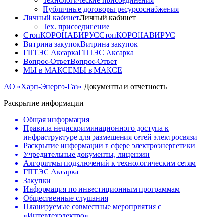
Технологические присоединения
Публичные договоры ресурсоснабжения
Личный кабинет
Личный кабинет
Тех. присоединение
СтопКОРОНАВИРУС
СтопКОРОНАВИРУС
Витрина закупок
Витрина закупок
ГПТЭС Аксарка
ГПТЭС Аксарка
Вопрос-Ответ
Вопрос-Ответ
МЫ в МАКСЕ
МЫ в МАКСЕ
АО «Харп-Энерго-Газ»
Документы и отчетность
Раскрытие информации
Общая информация
Правила недискриминационного доступа к
инфраструктуре для размещения сетей электросвязи
Раскрытие информации в сфере электроэнергетики
Учредительные документы, лицензии
Алгоритмы подключений к технологическим сетям
ГПТЭС Аксарка
Закупки
Информация по инвестиционным программам
Общественные слушания
Планируемые совместные мероприятия с
«Интертехэлектро»