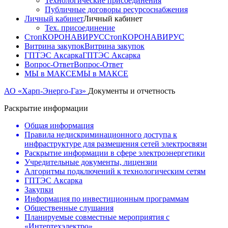
Технологические присоединения
Публичные договоры ресурсоснабжения
Личный кабинет
Личный кабинет
Тех. присоединение
СтопКОРОНАВИРУС
СтопКОРОНАВИРУС
Витрина закупок
Витрина закупок
ГПТЭС Аксарка
ГПТЭС Аксарка
Вопрос-Ответ
Вопрос-Ответ
МЫ в МАКСЕ
МЫ в МАКСЕ
АО «Харп-Энерго-Газ»
Документы и отчетность
Раскрытие информации
Общая информация
Правила недискриминационного доступа к
инфраструктуре для размещения сетей электросвязи
Раскрытие информации в сфере электроэнергетики
Учредительные документы, лицензии
Алгоритмы подключений к технологическим сетям
ГПТЭС Аксарка
Закупки
Информация по инвестиционным программам
Общественные слушания
Планируемые совместные мероприятия с
«Интертехэлектро»