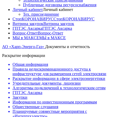
Технологические присоединения
Публичные договоры ресурсоснабжения
Личный кабинет
Личный кабинет
Тех. присоединение
СтопКОРОНАВИРУС
СтопКОРОНАВИРУС
Витрина закупок
Витрина закупок
ГПТЭС Аксарка
ГПТЭС Аксарка
Вопрос-Ответ
Вопрос-Ответ
МЫ в МАКСЕ
МЫ в МАКСЕ
АО «Харп-Энерго-Газ»
Документы и отчетность
Раскрытие информации
Общая информация
Правила недискриминационного доступа к
инфраструктуре для размещения сетей электросвязи
Раскрытие информации в сфере электроэнергетики
Учредительные документы, лицензии
Алгоритмы подключений к технологическим сетям
ГПТЭС Аксарка
Закупки
Информация по инвестиционным программам
Общественные слушания
Планируемые совместные мероприятия с
«Интертехэлектро»